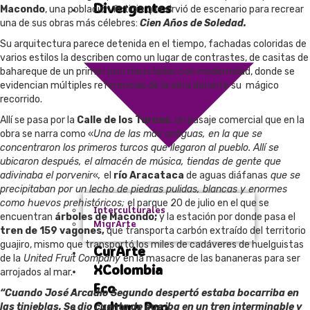
Divergentes
Macondo
, una población ficticia que sirvió de escenario para recrear
una de sus obras más célebres:
Cien Años de Soledad.
Su arquitectura parece detenida en el tiempo, fachadas coloridas de
varios estilos la describen como un lugar de contrastes, de casitas de
bahareque de un primer piso mezcladas con modernidad, donde se
evidencian múltiples referencias de la obra durante su mágico
recorrido.
Allí se pasa por la
Calle de los Turcos
, un pasaje comercial que en la
obra se narra como «
Una de las más antiguas, en la que se
concentraron los primeros turcos que llegaron al pueblo. Allí se
ubicaron después, el almacén de música, tiendas de gente que
adivinaba el porvenir
«
,
el
río Aracataca
de aguas diáfanas
que se
precipitaban por un lecho de piedras pulidas, blancas y enormes
como huevos prehistóricos;
el parque 20 de julio en el que se
Interculturales
encuentran
árboles de Macondo;
y la estación por donde pasa el
MigrArte
tren de 159 vagones,
que transporta carbón extraído del territorio
guajiro, mismo que transportó los miles de cadáveres de huelguistas
CurArte
de la
United Fruit Company
en la masacre de las bananeras para ser
XColombia
arrojados al mar.
Eco
“Cuando José Arcadio Segundo despertó estaba bocarriba en
Cultura Pop
las tinieblas. Se dio cuenta de que iba en un tren interminable y