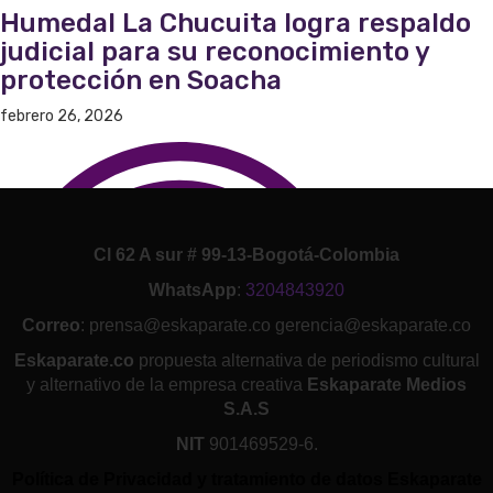
Humedal La Chucuita logra respaldo
judicial para su reconocimiento y
protección en Soacha
febrero 26, 2026
Cl 62 A sur # 99-13-Bogotá-Colombia
WhatsApp
:
3204843920
Correo
: prensa@eskaparate.co gerencia@eskaparate.co
Eskaparate.co
propuesta alternativa de periodismo cultural
y alternativo de la empresa creativa
Eskaparate Medios
S.A.S
NIT
901469529-6.
Política de Privacidad y tratamiento de datos Eskaparate