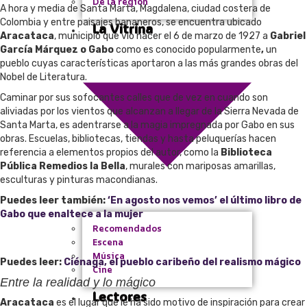
De la región
A hora y media de Santa Marta, Magdalena, ciudad costera de
Colombia y entre paisajes bananeros, se encuentra ubicado
La Vitrina
Aracataca
, municipio que vio nacer el 6 de marzo de 1927 a
Gabriel
García Márquez o Gabo
como es conocido popularmente
,
un
pueblo cuyas características aportaron a las más grandes obras del
Nobel de Literatura.
Caminar por sus sofocantes calles que de vez en cuando son
aliviadas por los vientos que alcanzan a llegar de la Sierra Nevada de
Santa Marta, es adentrarse a la magia impregnada por Gabo en sus
obras. Escuelas, bibliotecas, tiendas y hasta peluquerías hacen
referencia a elementos propios del autor, como la
Biblioteca
Pública Remedios la Bella
, murales con mariposas amarillas,
esculturas y pinturas macondianas.
Puedes leer también:
‘En agosto nos vemos’ el último libro de
Gabo que enaltece a la mujer
Recomendados
Escena
Música
Puedes leer:
Ciénaga, el pueblo caribeño del realismo mágico
Cine
Entre la realidad y lo mágico
Lectores
Aracataca
es el lugar que le ha sido motivo de inspiración para crear