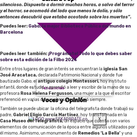
silencioso. Dispuesto a dormir muchas horas, a salvo del terror
y el horror, se acomodó del lado que menos le dolía, y sólo
entonces descubrió que estaba acostado sobre los muertos”
.
Puedes leer:
Gabo, la mejor Biblioteca Pública del mundo en
Barcelona
Puedes leer también:
¡Prográmate! Todo lo que debes saber
sobre esta edición de la Filbo 2024
Entre otros lugares de gran interés se encuentran la
iglesia San
José Aracataca,
declarada Patrimonio Nacional y donde fue
bautizado Gabo; el
antiguo colegio Montessori,
hoy instituto
infantil, donde estudió y aprendió a leer y escribir de la mano de su
Tendencias
profesora
Rosa Helena Fergusson,
una mujer a la que el escritor
Voces y Opinión
referenció en varias de sus obras y agradeció siempre.
También se puede ubicar la oficina del telegrafista donde trabajó su
padre,
Gabriel Eligio García Martínez
, hoy transformada en la
X
Casa Museo del Telegrafista,
un espacio que cuenta con varios
elementos de comunicación de la época entre algunos utilizados por
él mismo. Asimismo, un monumento de
Remedios ‘La Bella’
y una