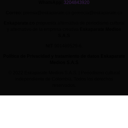
WhatsApp
:
3204843920
Correo
: prensa@eskaparate.co gerencia@eskaparate.co
Eskaparate.co
propuesta alternativa de periodismo cultural
y alternativo de la empresa creativa
Eskaparate Medios
S.A.S
NIT
901469529-6.
Política de Privacidad y tratamiento de datos Eskaparate
Medios S.A.S
© 2022 Eskaparate Medios S.A.S. | Periodismo cultural
independiente de Colombia. Todos los derechos
reservados.