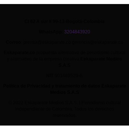
Cl 62 A sur # 99-13-Bogotá-Colombia
WhatsApp
:
3204843920
Correo
: prensa@eskaparate.co gerencia@eskaparate.co
Eskaparate.co
propuesta alternativa de periodismo cultural
y alternativo de la empresa creativa
Eskaparate Medios
S.A.S
NIT
901469529-6.
Política de Privacidad y tratamiento de datos Eskaparate
Medios S.A.S
© 2022 Eskaparate Medios S.A.S. | Periodismo cultural
independiente de Colombia. Todos los derechos
reservados.