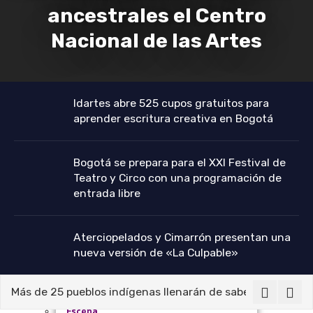
ancestrales el Centro
Bacatá
Nacional de las Artes
De la región
La Vitrina
Idartes abre 525 cupos gratuitos para
aprender escritura creativa en Bogotá
Bogotá se prepara para el XXI Festival de
Teatro y Circo con una programación de
entrada libre
Aterciopelados y Cimarrón presentan una
nueva versión de «La Culpable»
Más de 25 pueblos indígenas llenarán de saberes ancestral
Recomendados
Escena