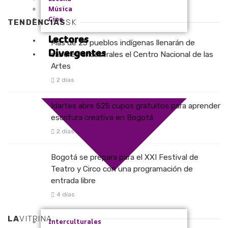
Música
Cine
TENDENCIAS
SK
Lectores
Más de 25 pueblos indígenas llenarán de
Divergentes
saberes ancestrales el Centro Nacional de las
Artes
2 días
Idartes abre 525 cupos gratuitos para aprender
escritura creativa en Bogotá
2 días
Bogotá se prepara para el XXI Festival de
Teatro y Circo con una programación de
entrada libre
4 días
LA
VITRINA
Interculturales