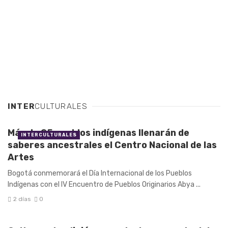
INTER
CULTURALES
Más de 25 pueblos indígenas llenarán de
INTERCULTURALES
saberes ancestrales el Centro Nacional de las
Artes
Bogotá conmemorará el Día Internacional de los Pueblos
Indígenas con el IV Encuentro de Pueblos Originarios Abya ...
2 días
0