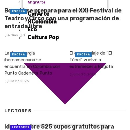
MigrArte
Bogotá se prepara para el XXI Festival de
ESCENA
CurArte
Teatro y Circo con una programación de
XColombia
entrada libre
Eco
4 días
0
Cultura Pop
La dramaturgia
El oscuro viaje de “El
ESCENA
ESCENA
iberoamericana se
Túnel” vuelve a
encuentra en Colombia con
estremecer a Bogotá
Punto Cadeneta Punto
junio 23, 2026
julio 27, 2026
LECTORES
Idartes abre 525 cupos gratuitos para
LECTORES