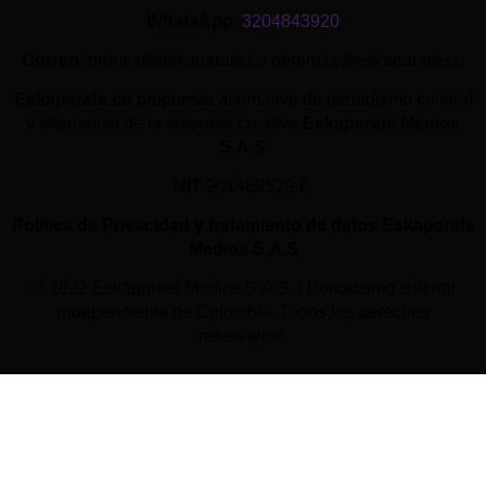
WhatsApp
:
3204843920
Correo
: prensa@eskaparate.co gerencia@eskaparate.co
Eskaparate.co
propuesta alternativa de periodismo cultural
y alternativo de la empresa creativa
Eskaparate Medios
S.A.S
NIT
901469529-6.
Política de Privacidad y tratamiento de datos Eskaparate
Medios S.A.S
© 2022 Eskaparate Medios S.A.S. | Periodismo cultural
independiente de Colombia. Todos los derechos
reservados.