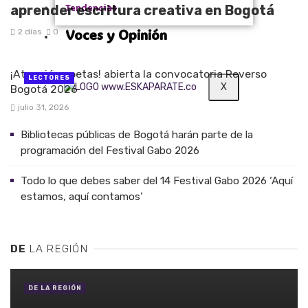
Tendencias
aprender escritura creativa en Bogotá
Voces y Opinión
2 días
0
¡Atención poetas! abierta la convocatoria Reverso
LECTORES
X
Bogotá 2026
julio 31, 2026
Bibliotecas públicas de Bogotá harán parte de la
programación del Festival Gabo 2026
Todo lo que debes saber del 14 Festival Gabo 2026 ‘Aquí
estamos, aquí contamos’
DE
LA REGIÓN
DE LA REGIÓN