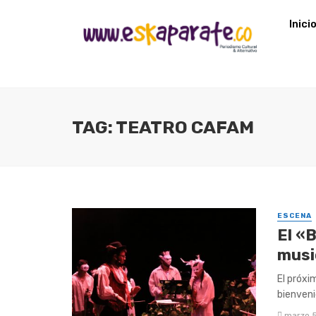
Inici
TAG: TEATRO CAFAM
ESCENA
El «
music
El próxi
bienveni
marzo 5