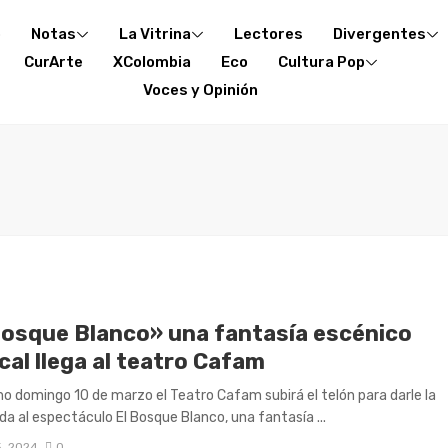
o
Notas
La Vitrina
Lectores
Divergentes
CurArte
XColombia
Eco
Cultura Pop
Voces y Opinión
Bosque Blanco» una fantasía escénico
al llega al teatro Cafam
mo domingo 10 de marzo el Teatro Cafam subirá el telón para darle la
da al espectáculo El Bosque Blanco, una fantasía ...
, 2024
0