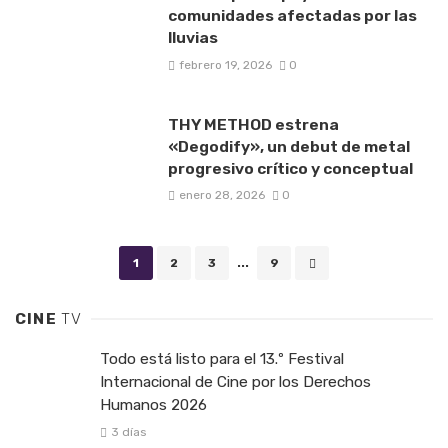
comunidades afectadas por las
lluvias
febrero 19, 2026
0
THY METHOD estrena
«Degodify», un debut de metal
progresivo crítico y conceptual
enero 28, 2026
0
Posts navigation
1
2
3
...
9
CINE
TV
Todo está listo para el 13.º Festival
Internacional de Cine por los Derechos
Humanos 2026
3 días