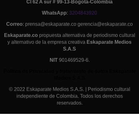
Cl 62 A sur # 99-13-Bogotá-Colombia
WhatsApp
:
3204843920
Correo
: prensa@eskaparate.co gerencia@eskaparate.co
Eskaparate.co
propuesta alternativa de periodismo cultural
y alternativo de la empresa creativa
Eskaparate Medios
S.A.S
NIT
901469529-6.
Política de Privacidad y tratamiento de datos Eskaparate
Medios S.A.S
© 2022 Eskaparate Medios S.A.S. | Periodismo cultural
independiente de Colombia. Todos los derechos
reservados.