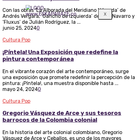
Con las obras ‘La Alborada del Meridiano Nómada’ de
X
Andrés Vergara, ‘Gancho de Izquierda’ de Iván Navarro y
‘Fluxus’ de Julián Rodríguez, la ...
junio 25, 2024
0
Cultura Pop
¡Píntela! Una Exposición que redefine la
pintura contemporánea
En el vibrante corazón del arte contemporáneo, surge
una exposición que promete redefinir la percepción de la
pintura: ¡Píntela!, una muestra disponible hasta ...
mayo 24, 2024
0
Cultura Pop
Gregorio Vásquez de Arce y sus tesoros
barrocos de la Colombia colonial
En la historia del arte colonial colombiano, Gregorio
Vásquez de Arce y Ceballos, es uno de los mayores