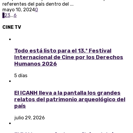
referentes del país dentro del ...
mayo 10, 2024
0
Posts navigation
1
2
3
...
6
CINE
TV
Todo está listo para el 13.º Festival
Internacional de Cine por los Derechos
Humanos 2026
5 días
El ICANH lleva a la pantalla los grandes
relatos del patrimonio arqueológico del
país
julio 29, 2026