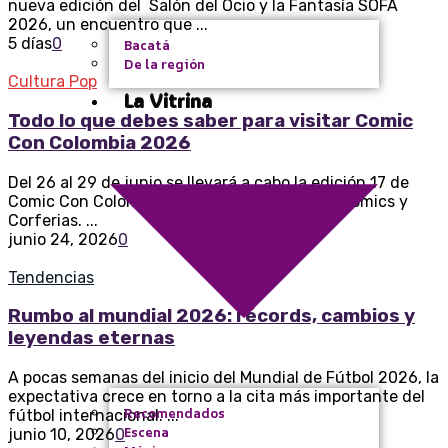
nueva edición del Salón del Ocio y la Fantasía SOFA
2026, un encuentro que ...
5 días
0
Bacatá
De la región
Cultura Pop
La Vitrina
Todo lo que debes saber para visitar Comic
Con Colombia 2026
Del 26 al 29 de junio se llevará a cabo la edición 17 de
Comic Con Colombia, organizada por Planet Comics y
Corferias. ...
junio 24, 2026
0
Tendencias
Rumbo al mundial 2026: récords, cambios y
leyendas eternas
A pocas semanas del inicio del Mundial de Fútbol 2026, la
expectativa crece en torno a la cita más importante del
Recomendados
fútbol internacional. ...
Escena
junio 10, 2026
0