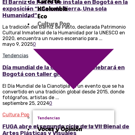
CurArte
El Barniz de Pasto se instala en Bogotá en la
XColombia
exposición “Una sola Tierra, Una sola
Humanidad”
Eco
Cultura Pop
La tradición del Barniz de Pasto, declarada Patrimonio
Cultural Inmaterial de la Humanidad por la UNESCO en
2020, encuentra un nuevo escenario para ...
mayo 9, 2025
0
Tendencias
Día mundial de la Cianotipia se celebrará en
Bogotá con taller gratuito
El Día Mundial de la Cianotipia es un evento que se ha
convertido en una tradición global desde 2015, donde
fotógrafos, artistas de ...
septiembre 25, 2024
0
Cultura Pop
Tendencias
FUGA abre el segundo ciclo de la VII Bienal de
Voces y Opinión
Artes Plásticas y Visuales