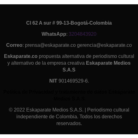
Cl 62 A sur # 99-13-Bogotá-Colombia
WhatsApp
:
3204843920
Correo
: prensa@eskaparate.co gerencia@eskaparate.co
Eskaparate.co
propuesta alternativa de periodismo cultural
y alternativo de la empresa creativa
Eskaparate Medios
S.A.S
NIT
901469529-6.
Política de Privacidad y tratamiento de datos Eskaparate
Medios S.A.S
© 2022 Eskaparate Medios S.A.S. | Periodismo cultural
independiente de Colombia. Todos los derechos
reservados.