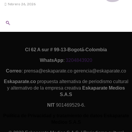
febrero 26, 2026
Cl 62 A sur # 99-13-Bogotá-Colombia
WhatsApp
:
3204843920
Correo
: prensa@eskaparate.co gerencia@eskaparate.co
Eskaparate.co
propuesta alternativa de periodismo cultural
y alternativo de la empresa creativa
Eskaparate Medios
S.A.S
NIT
901469529-6.
Política de Privacidad y tratamiento de datos Eskaparate
Medios S.A.S