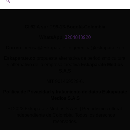
Cl 62 A sur # 99-13-Bogotá-Colombia
WhatsApp
:
3204843920
Correo
: prensa@eskaparate.co gerencia@eskaparate.co
Eskaparate.co
propuesta alternativa de periodismo cultural
y alternativo de la empresa creativa
Eskaparate Medios
S.A.S
NIT
901469529-6.
Política de Privacidad y tratamiento de datos Eskaparate
Medios S.A.S
© 2022 Eskaparate Medios S.A.S. | Periodismo cultural
independiente de Colombia. Todos los derechos
reservados.