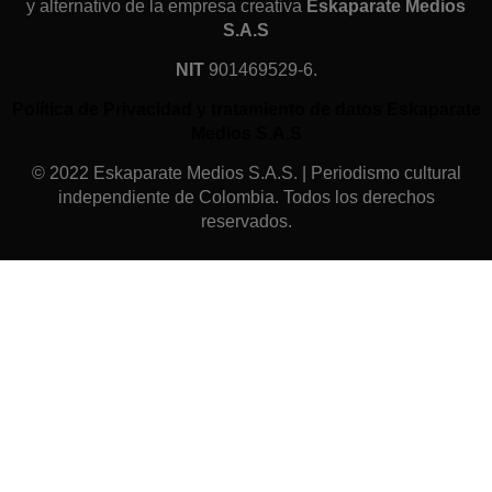
y alternativo de la empresa creativa
Eskaparate Medios
S.A.S
NIT
901469529-6.
Política de Privacidad y tratamiento de datos Eskaparate
Medios S.A.S
© 2022 Eskaparate Medios S.A.S. | Periodismo cultural
independiente de Colombia. Todos los derechos
reservados.