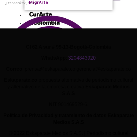
MigrArte
febrero 26, 2026
CurArte
XColombia
Eco
Cultura Pop
Cl 62 A sur # 99-13-Bogotá-Colombia
WhatsApp
:
3204843920
Correo
: prensa@eskaparate.co gerencia@eskaparate.co
Eskaparate.co
propuesta alternativa de periodismo cultural
y alternativo de la empresa creativa
Eskaparate Medios
S.A.S
NIT
901469529-6.
Política de Privacidad y tratamiento de datos Eskaparate
Medios S.A.S
© 2022 Eskaparate Medios S.A.S. | Periodismo cultural