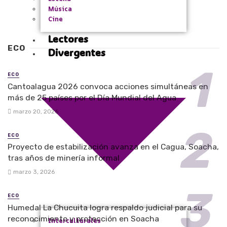
Música
Cine
Lectores
ECO
Divergentes
ECO
Cantoalagua 2026 convoca acciones simultáneas en
más de 25 países por el Día Mundial del Agua
marzo 20, 2026
ECO
Proyecto de estabilización avanza en el Cagua, Soacha,
tras años de minería informal
marzo 3, 2026
ECO
Humedal La Chucuita logra respaldo judicial para su
reconocimiento y protección en Soacha
Interculturales