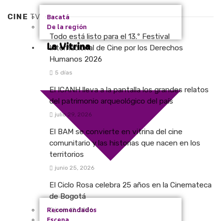
CINE
TV
Bacatá
De la región
Todo está listo para el 13.º Festival
La Vitrina
Internacional de Cine por los Derechos
Humanos 2026
5 días
El ICANH lleva a la pantalla los grandes relatos
del patrimonio arqueológico del país
julio 29, 2026
El BAM se convierte en vitrina del cine
comunitario y las historias que nacen en los
territorios
junio 25, 2026
El Ciclo Rosa celebra 25 años en la Cinemateca
de Bogotá
Recomendados
junio 12, 2026
Escena