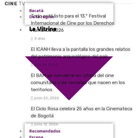
CINE
TV
Bacatá
Todo está listo para el 13.º Festival
De la región
Internacional de Cine por los Derechos
La Vitrina
Humanos 2026
3 días
El ICANH lleva a la pantalla los grandes relatos
del patrimonio arqueológico del país
julio 29, 2026
El BAM se convierte en vitrina del cine
comunitario y las historias que nacen en los
territorios
junio 25, 2026
El Ciclo Rosa celebra 25 años en la Cinemateca
de Bogotá
junio 12, 2026
Recomendados
Escena