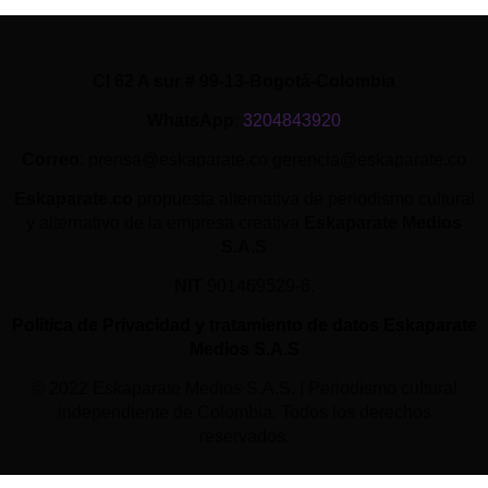
Cl 62 A sur # 99-13-Bogotá-Colombia
WhatsApp
:
3204843920
Correo
: prensa@eskaparate.co gerencia@eskaparate.co
Eskaparate.co
propuesta alternativa de periodismo cultural
y alternativo de la empresa creativa
Eskaparate Medios
S.A.S
NIT
901469529-6.
Política de Privacidad y tratamiento de datos Eskaparate
Medios S.A.S
© 2022 Eskaparate Medios S.A.S. | Periodismo cultural
independiente de Colombia. Todos los derechos
reservados.