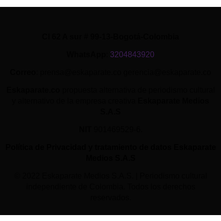
Cl 62 A sur # 99-13-Bogotá-Colombia
WhatsApp
:
3204843920
Correo
: prensa@eskaparate.co gerencia@eskaparate.co
Eskaparate.co
propuesta alternativa de periodismo cultural
y alternativo de la empresa creativa
Eskaparate Medios
S.A.S
NIT
901469529-6.
Política de Privacidad y tratamiento de datos Eskaparate
Medios S.A.S
© 2022 Eskaparate Medios S.A.S. | Periodismo cultural
independiente de Colombia. Todos los derechos
reservados.