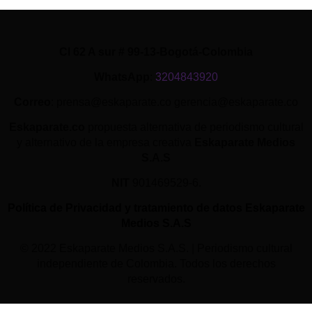
Cl 62 A sur # 99-13-Bogotá-Colombia
WhatsApp
:
3204843920
Correo
: prensa@eskaparate.co gerencia@eskaparate.co
Eskaparate.co
propuesta alternativa de periodismo cultural
y alternativo de la empresa creativa
Eskaparate Medios
S.A.S
NIT
901469529-6.
Política de Privacidad y tratamiento de datos Eskaparate
Medios S.A.S
© 2022 Eskaparate Medios S.A.S. | Periodismo cultural
independiente de Colombia. Todos los derechos
reservados.