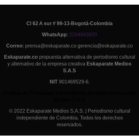
Cl 62 A sur # 99-13-Bogotá-Colombia
WhatsApp
:
3204843920
Correo
: prensa@eskaparate.co gerencia@eskaparate.co
Eskaparate.co
propuesta alternativa de periodismo cultural
y alternativo de la empresa creativa
Eskaparate Medios
S.A.S
NIT
901469529-6.
Política de Privacidad y tratamiento de datos Eskaparate
Medios S.A.S
© 2022 Eskaparate Medios S.A.S. | Periodismo cultural
independiente de Colombia. Todos los derechos
reservados.