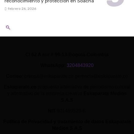
reconocimiento y protección en Soacha
febrero 26, 2026
Cl 62 A sur # 99-13-Bogotá-Colombia
WhatsApp
:
3204843920
Correo
: prensa@eskaparate.co gerencia@eskaparate.co
Eskaparate.co
propuesta alternativa de periodismo cultural
y alternativo de la empresa creativa
Eskaparate Medios
S.A.S
NIT
901469529-6.
Política de Privacidad y tratamiento de datos Eskaparate
Medios S.A.S