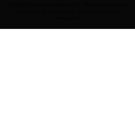
© 2022 Eskaparate Medios S.A.S. | Periodismo cultural
independiente de Colombia. Todos los derechos
reservados.