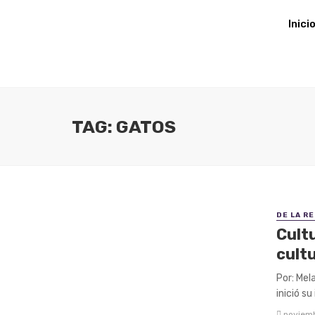
Inici
TAG: GATOS
DE LA R
Cultu
cultu
Por: Mel
inició s
noviemb