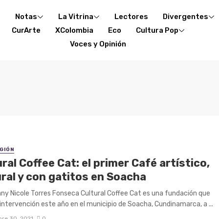
o
Notas
La Vitrina
Lectores
Divergentes
CurArte
XColombia
Eco
Cultura Pop
Voces y Opinión
EGIÓN
ral Coffee Cat: el primer Café artístico,
ral y con gatitos en Soacha
any Nicole Torres Fonseca Cultural Coffee Cat es una fundación que
u intervención este año en el municipio de Soacha, Cundinamarca, a ...
re 30, 2021
0