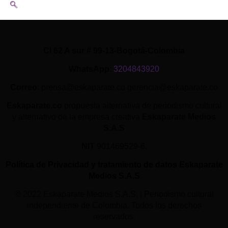
Cl 62 A sur # 99-13-Bogotá-Colombia
WhatsApp
:
3204843920
Correo
: prensa@eskaparate.co gerencia@eskaparate.co
Eskaparate.co
propuesta alternativa de periodismo cultural
y alternativo de la empresa creativa
Eskaparate Medios
S.A.S
NIT
901469529-6.
Política de Privacidad y tratamiento de datos Eskaparate
Medios S.A.S
© 2022 Eskaparate Medios S.A.S. | Periodismo cultural
independiente de Colombia. Todos los derechos
reservados.