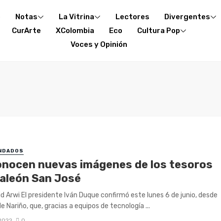
o
Notas
La Vitrina
Lectores
Divergentes
CurArte
XColombia
Eco
Cultura Pop
Voces y Opinión
NDADOS
onocen nuevas imágenes de los tesoros
Galeón San José
id Arwi El presidente Iván Duque confirmó este lunes 6 de junio, desde
e Nariño, que, gracias a equipos de tecnología ...
 2022
0