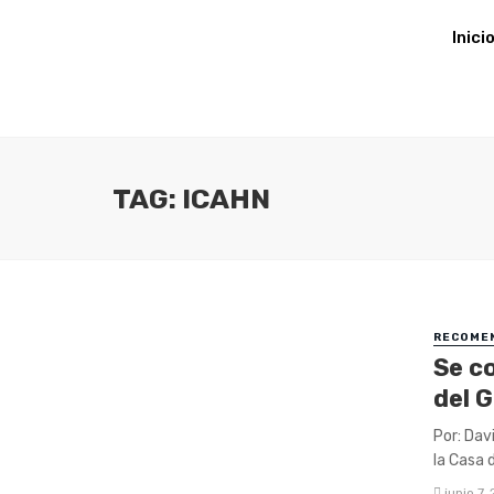
Inici
TAG: ICAHN
RECOME
Se c
del 
Por: Dav
la Casa d
junio 7,