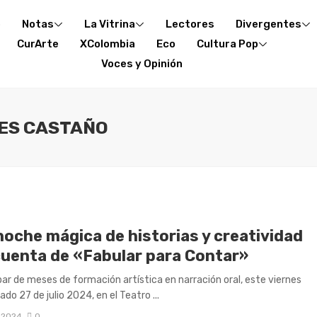
o
Notas
La Vitrina
Lectores
Divergentes
CurArte
XColombia
Eco
Cultura Pop
Voces y Opinión
LES CASTAÑO
noche mágica de historias y creatividad
cuenta de «Fabular para Contar»
par de meses de formación artística en narración oral, este viernes
do 27 de julio 2024, en el Teatro ...
, 2024
0