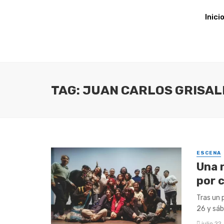
Inici
TAG: JUAN CARLOS GRISA
ESCENA
Una 
por 
Tras un 
26 y sába
julio 22