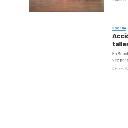
ESCENA
Acció
tall
En Soach
vez por 
mayo 6