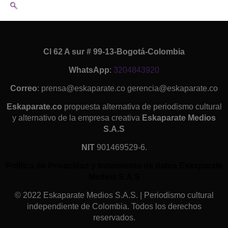
Cl 62 A sur # 99-13-Bogotá-Colombia
WhatsApp
:
3204843920
Correo
: prensa@eskaparate.co gerencia@eskaparate.co
Eskaparate.co
propuesta alternativa de periodismo cultural
y alternativo de la empresa creativa
Eskaparate Medios
S.A.S
NIT
901469529-6.
Política de Privacidad y tratamiento de datos Eskaparate
Medios S.A.S
© 2022 Eskaparate Medios S.A.S. | Periodismo cultural
independiente de Colombia. Todos los derechos
reservados.