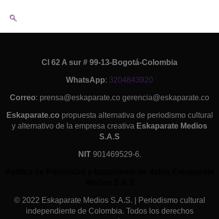
Cl 62 A sur # 99-13-Bogotá-Colombia
WhatsApp
:
3204843920
Correo
: prensa@eskaparate.co gerencia@eskaparate.co
Eskaparate.co
propuesta alternativa de periodismo cultural
y alternativo de la empresa creativa
Eskaparate Medios
S.A.S
NIT
901469529-6.
Política de Privacidad y tratamiento de datos Eskaparate
Medios S.A.S
© 2022 Eskaparate Medios S.A.S. | Periodismo cultural
independiente de Colombia. Todos los derechos