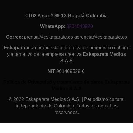
Cl 62 A sur # 99-13-Bogotá-Colombia
WhatsApp
:
3204843920
Correo
: prensa@eskaparate.co gerencia@eskaparate.co
Eskaparate.co
propuesta alternativa de periodismo cultural
y alternativo de la empresa creativa
Eskaparate Medios
S.A.S
NIT
901469529-6.
Política de Privacidad y tratamiento de datos Eskaparate
Medios S.A.S
© 2022 Eskaparate Medios S.A.S. | Periodismo cultural
independiente de Colombia. Todos los derechos
reservados.