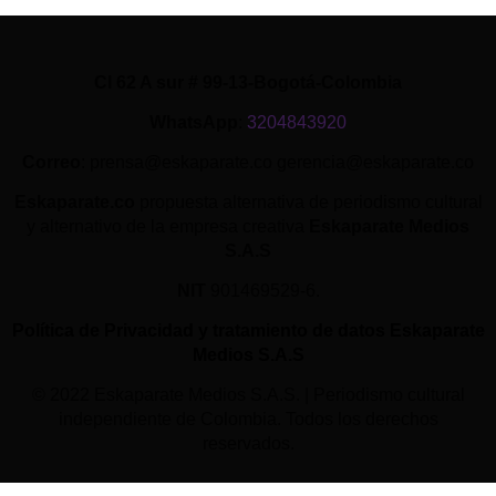
Cl 62 A sur # 99-13-Bogotá-Colombia
WhatsApp
:
3204843920
Correo
: prensa@eskaparate.co gerencia@eskaparate.co
Eskaparate.co
propuesta alternativa de periodismo cultural
y alternativo de la empresa creativa
Eskaparate Medios
S.A.S
NIT
901469529-6.
Política de Privacidad y tratamiento de datos Eskaparate
Medios S.A.S
© 2022 Eskaparate Medios S.A.S. | Periodismo cultural
independiente de Colombia. Todos los derechos
reservados.