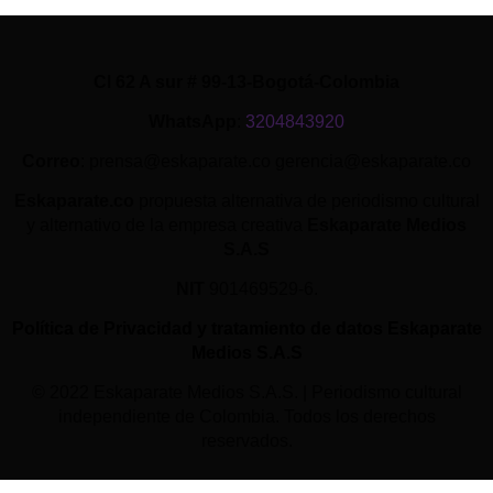
Cl 62 A sur # 99-13-Bogotá-Colombia
WhatsApp
:
3204843920
Correo
: prensa@eskaparate.co gerencia@eskaparate.co
Eskaparate.co
propuesta alternativa de periodismo cultural
y alternativo de la empresa creativa
Eskaparate Medios
S.A.S
NIT
901469529-6.
Política de Privacidad y tratamiento de datos Eskaparate
Medios S.A.S
© 2022 Eskaparate Medios S.A.S. | Periodismo cultural
independiente de Colombia. Todos los derechos
reservados.