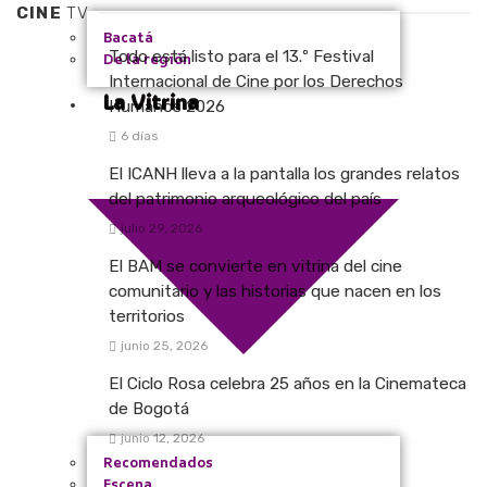
CINE
TV
Bacatá
Todo está listo para el 13.º Festival
De la región
Internacional de Cine por los Derechos
La Vitrina
Humanos 2026
6 días
El ICANH lleva a la pantalla los grandes relatos
del patrimonio arqueológico del país
julio 29, 2026
El BAM se convierte en vitrina del cine
comunitario y las historias que nacen en los
territorios
junio 25, 2026
El Ciclo Rosa celebra 25 años en la Cinemateca
de Bogotá
junio 12, 2026
Recomendados
Escena