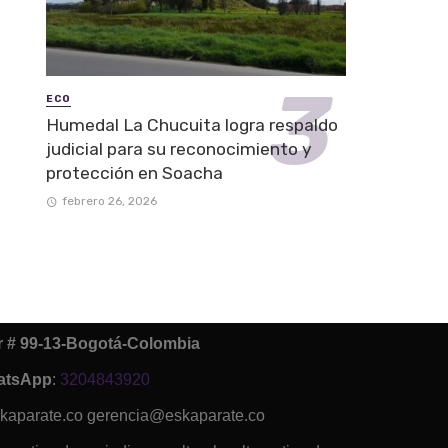
ECO
Humedal La Chucuita logra respaldo
judicial para su reconocimiento y
protección en Soacha
febrero 26, 2026
ur # 99-13-Bogotá-Colombia
atsApp
:
3204843920
kaparate.co gerencia@eskaparate.co