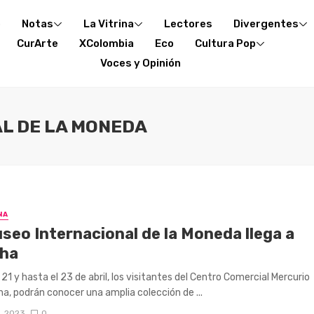
o
Notas
La Vitrina
Lectores
Divergentes
CurArte
XColombia
Eco
Cultura Pop
Voces y Opinión
L DE LA MONEDA
NA
seo Internacional de la Moneda llega a
ha
 21 y hasta el 23 de abril, los visitantes del Centro Comercial Mercurio
a, podrán conocer una amplia colección de ...
9, 2023
0