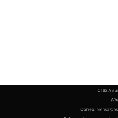
Cl 62 A s
Wh
Correo
: prensa@es