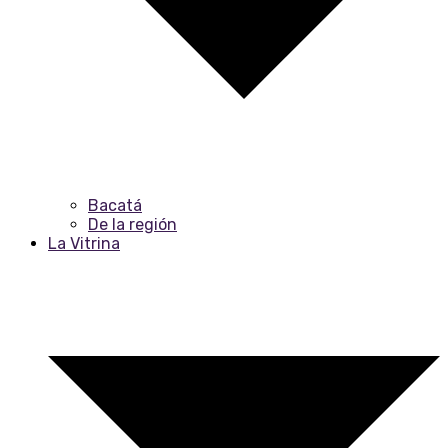
Bacatá
De la región
La Vitrina