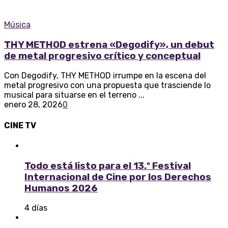
Música
THY METHOD estrena «Degodify», un debut
de metal progresivo crítico y conceptual
Con Degodify, THY METHOD irrumpe en la escena del
metal progresivo con una propuesta que trasciende lo
musical para situarse en el terreno ...
enero 28, 2026
0
CINE
TV
Todo está listo para el 13.º Festival
Internacional de Cine por los Derechos
Humanos 2026
4 días