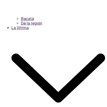
Bacatá
De la región
La Vitrina