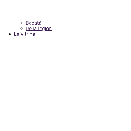
Bacatá
De la región
La Vitrina