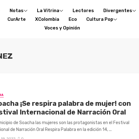
o
Notas
La Vitrina
Lectores
Divergentes
CurArte
XColombia
Eco
Cultura Pop
Voces y Opinión
NEZ
NA
oacha ¡Se respira palabra de mujer! con
stival Internacional de Narración Oral
nicipio de Soacha las mujeres son las protagonistas en el Festival
onal de Narración Oral Respira Palabra en la edición 14, ...
 19, 2022
0