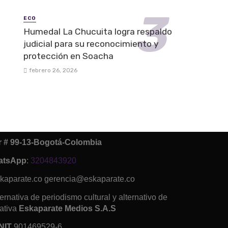
ECO
Humedal La Chucuita logra respaldo
judicial para su reconocimiento y
protección en Soacha
febrero 26, 2026
ur # 99-13-Bogotá-Colombia
atsApp
:
3204843920
kaparate.co gerencia@eskaparate.co
ernativa de periodismo cultural y alternativo de
ativa
Eskaparate Medios S.A.S
NIT
901469529-6.