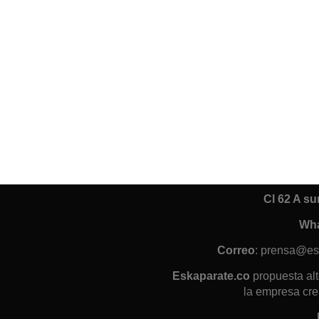
Cl 62 A s
Wh
Correo
: prensa@es
Eskaparate.co
propuesta alt
la empresa cre