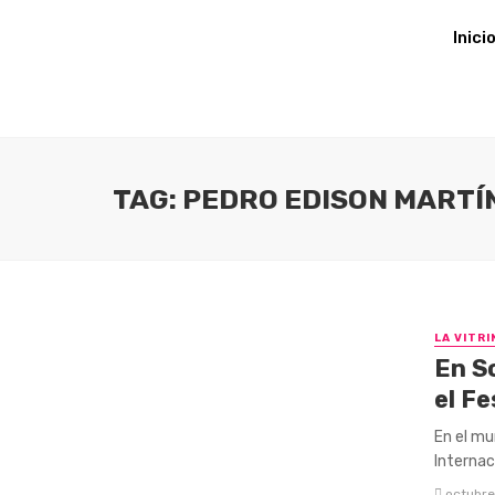
Inici
TAG: PEDRO EDISON MARTÍ
LA VITRI
En S
el Fe
En el mu
Internaci
octubre