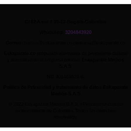
Cl 62 A sur # 99-13-Bogotá-Colombia
WhatsApp
:
3204843920
Correo
: prensa@eskaparate.co gerencia@eskaparate.co
Eskaparate.co
propuesta alternativa de periodismo cultural
y alternativo de la empresa creativa
Eskaparate Medios
S.A.S
NIT
901469529-6.
Política de Privacidad y tratamiento de datos Eskaparate
Medios S.A.S
© 2022 Eskaparate Medios S.A.S. | Periodismo cultural
independiente de Colombia. Todos los derechos
reservados.