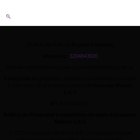
Cl 62 A sur # 99-13-Bogotá-Colombia
WhatsApp
:
3204843920
Correo
: prensa@eskaparate.co gerencia@eskaparate.co
Eskaparate.co
propuesta alternativa de periodismo cultural
y alternativo de la empresa creativa
Eskaparate Medios
S.A.S
NIT
901469529-6.
Política de Privacidad y tratamiento de datos Eskaparate
Medios S.A.S
© 2022 Eskaparate Medios S.A.S. | Periodismo cultural
independiente de Colombia. Todos los derechos