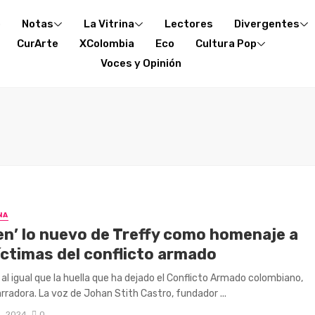
o
Notas
La Vitrina
Lectores
Divergentes
CurArte
XColombia
Eco
Cultura Pop
Voces y Opinión
NA
en’ lo nuevo de Treffy como homenaje a
íctimas del conflicto armado
, al igual que la huella que ha dejado el Conflicto Armado colombiano,
rradora. La voz de Johan Stith Castro, fundador ...
, 2024
0