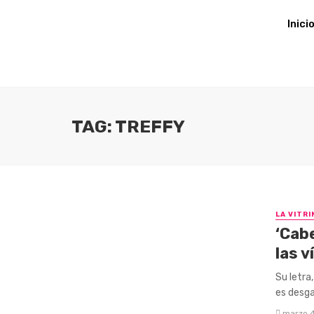
Inici
TAG: TREFFY
LA VITRI
‘Cab
las v
Su letra
es desga
marzo 4