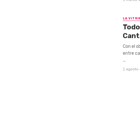
LA VITRI
Todo 
Cant
Con el o
entre ca
...
agosto 