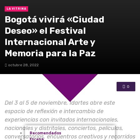
LA VITRINA
Bacatá
Bogotá vivirá «Ciudad
De la región
Deseo» el Festival
La Vitrina
Internacional Arte y
Memoria para la Paz
octubre 28, 2022
0
Del 3 al 5 de noviembre, Idartes abre este
espacio de reflexión e intercambio de
experiencias con invitados internacionales,
nacionales y distritales, conciertos, películas,
Recomendados
conversatorios, encuentros creativos y recorridos
Escena