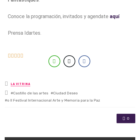
Conoce la programación, invitados y agendate
aquí
Prensa Idartes.





Posted in
LA VITRINA
Tagged with
Castillo de las artes
Ciudad Deseo
o II Festival Internacional Arte y Memoria para la Paz
0