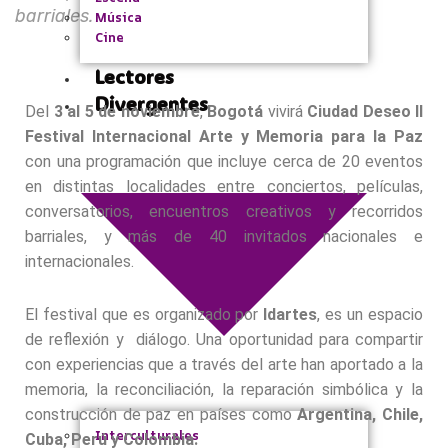
barriales.
Música
Cine
Lectores
Divergentes
Del
3 al 5 de noviembre
,
Bogotá
vivirá
Ciudad Deseo II
Festival Internacional Arte y Memoria para la Paz
con una programación que incluye cerca de 20 eventos
en distintas localidades entre conciertos, películas,
conversatorios, encuentros creativos y recorridos
barriales, y más de 40 invitados nacionales e
internacionales.
El festival que es organizado por
Idartes
, es un espacio
de reflexión y diálogo. Una oportunidad para compartir
con experiencias que a través del arte han aportado a la
memoria, la reconciliación, la reparación simbólica y la
construcción de paz en países como
Argentina, Chile,
Interculturales
Cuba, Perú y Colombia.