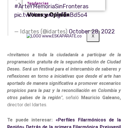
Tendencias
#ArteYMemoriaSinFronteras
Voces y Opinión
pic.twitter.com/igfZxBd5o4
— Idartes (@idartes)
October 28, 2022
X
«Invitamos a toda la ciudadanía a participar de la
programación gratuita de la segunda edición de Ciudad
Deseo. Será un festival para el intercambio de saberes y
reflexiones en torno a iniciativas que desde el arte han
aportado de
manera significativa a promover escenarios
propicios para la paz y la reconciliación en Colombia y
otros países de la región
”
, señaló
Mauricio Galeano,
director del Idartes.
Te puede interesar:
«Perfiles Filarmónicos de la
Región» Detrás de la primera Filarmónica Prejuvenil