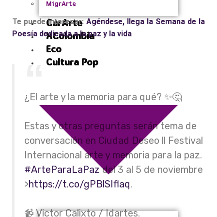
MigrArte
CurArte
Te puede interesar:
Agéndese, llega la Semana de la
Poesía dedicada a la paz y la vida
XColombia
Eco
Cultura Pop
¿El arte y la memoria para qué? ✨🤔
Estas y otras preguntas serán tema de
conversación en Ciudad Deseo ll Festival
Internacional arte y memoria para la paz.
#ArteParaLaPaz
del 3 al 5 de noviembre
>
https://t.co/gPBlSIflaq
.
📹 Victor Calixto / Idartes.