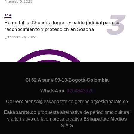
marzo 3, 2026
ECO
Humedal La Chucuita logra respaldo judicial para su
reconocimiento y protección en Soacha
febrero 26, 2026
Cl 62 A sur # 99-13-Bogotá-Colombia
WhatsApp
:
3204843920
Correo
: prensa@eskaparate.co gerencia@eskaparate.co
Eskaparate.co
propuesta alternativa de periodismo cultural
y alternativo de la empresa creativa
Eskaparate Medios
S.A.S