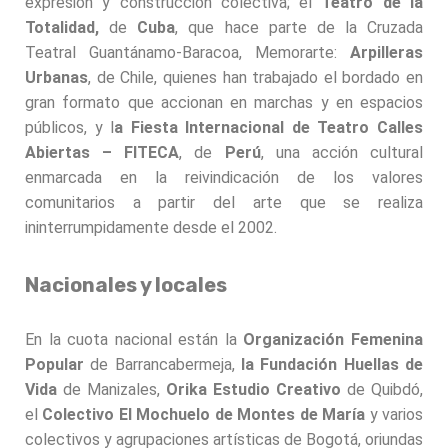
expresión y construcción colectiva; el
Teatro de la
Totalidad,
de
Cuba
, que hace parte de la Cruzada
Teatral Guantánamo-Baracoa, Memorarte:
Arpilleras
Urbanas
, de Chile, quienes han trabajado el bordado en
gran formato que accionan en marchas y en espacios
públicos, y l
a Fiesta Internacional de Teatro Calles
Abiertas – FITECA
, de
Perú
, una acción cultural
enmarcada en la reivindicación de los valores
comunitarios a partir del arte que se realiza
ininterrumpidamente desde el 2002.
Nacionales y locales
En la cuota nacional están la
Organización Femenina
Popular
de Barrancabermeja,
la Fundación Huellas de
Vida
de Manizales,
Orika Estudio Creativo
de Quibdó,
el
Colectivo El Mochuelo de Montes de María
y varios
colectivos y agrupaciones artísticas de Bogotá, oriundas