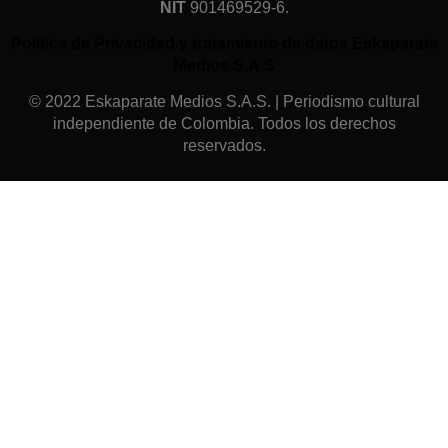
NIT
901469529-6.
Política de Privacidad y tratamiento de datos Eskaparate
Medios S.A.S
© 2022 Eskaparate Medios S.A.S. | Periodismo cultural
independiente de Colombia. Todos los derechos
reservados.