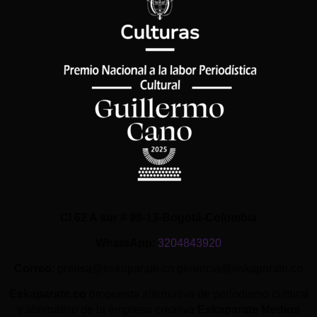
Cl 62 A sur # 99-13-Bogotá-Colombia
WhatsApp
:
3204843920
Correo
: prensa@eskaparate.co gerencia@eskaparate.co
Eskaparate.co
propuesta alternativa de periodismo cultural
y alternativo de la empresa creativa
Eskaparate Medios