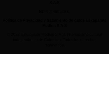
S.A.S
NIT
901469529-6.
Política de Privacidad y tratamiento de datos Eskaparate
Medios S.A.S
© 2022 Eskaparate Medios S.A.S. | Periodismo cultural
independiente de Colombia. Todos los derechos
reservados.