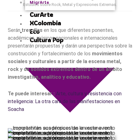
MigrArte
Estudios sobre Rock, Metal y Expresiones Extremas.
CurArte
XColombia
Serán
tres días
en los que diferentes ponentes,
Eco
académicos, músicos nacionales e internacionales
Cultura Pop
presentarán propuestas y darán una perspectiva sobre la
construcción y fortalecimiento de los
movimientos
sociales y culturales a partir de la escena metal,
rock y de sonidos extremos dentro de un ámbito
investigativo, analítico y educativo.
Te puede interesar :
Arte, cultura y resistencia con
inteligencia: La otra cara de las manifestaciones en
Soacha
Importantes académicos de la escena rock compartirán sus propuestas en este evento
Importantes académicos de la escena rock compartirán sus propuestas en este evento