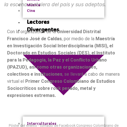
la escena metalera del país y sus adeptos.
Música
Cine
Lectores
Divergentes
Con la organización de la
Universidad Distrital
Francisco José de Caldas
, por medio de la
Maestría
en Investigación Social Interdisciplinaria (MISI), el
Doctorado en Estudios Sociales (DES), el Instituto
para la Pedagogía, la Paz y el Conflicto Urbano
(IPAZUD), así como otras organizaciones,
colectivos e instituciones
, se llevará a cabo de manera
virtual el
Primer Congreso Colombiano de Estudios
Sociocríticos sobre rock pesado, metal y
expresiones extremas.
Interculturales
Póster del evento - tomado de Facebook Congreso Colombiano de