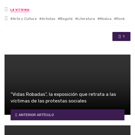
Posted in
LA VITRINA
Tagged with
Arte y Cultura
Artistas
Bogotá
Literatura
Música
Rock
1
“Vidas Robadas”, la exposición que retrata a las
víctimas de las protestas sociales
ANTERIOR ARTÍCULO