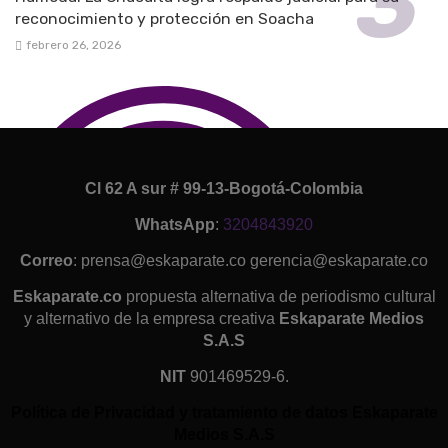
reconocimiento y protección en Soacha
febrero 26, 2026
Cl 62 A sur # 99-13-Bogotá-Colombia
WhatsApp
:
3204843920
Correo
: prensa@eskaparate.co gerencia@eskaparate.co
Eskaparate.co
propuesta alternativa de periodismo cultural
y alternativo de la empresa creativa
Eskaparate Medios
S.A.S
NIT
901469529-6.
Política de Privacidad y tratamiento de datos Eskaparate
Medios S.A.S