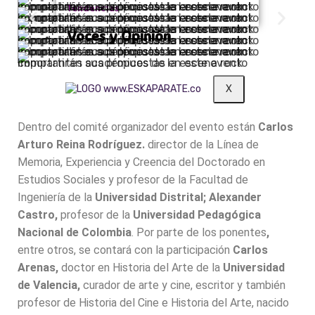
Importantes académicos de la escena rock compartirán sus propuestas en este evento
Tendencias
Importantes académicos de la escena rock compartirán sus propuestas en este evento
Importantes académicos de la escena rock compartirán sus propuestas en este evento
Voces y Opinión
Importantes académicos de la escena rock compartirán sus propuestas en este evento
Importantes académicos de la escena rock compartirán sus propuestas en este evento
Importantes académicos de la escena rock compartirán sus propuestas en este evento
X
Dentro del comité organizador del evento están
Carlos
Arturo Reina Rodríguez.
director de la Línea de
Memoria, Experiencia y Creencia del Doctorado en
Estudios Sociales y profesor de la Facultad de
Ingeniería de la
Universidad Distrital; Alexander
Castro,
profesor de la
Universidad Pedagógica
Nacional de Colombia
. Por parte de los ponentes
,
entre otros, se contará con la participación
Carlos
Arenas,
doctor en Historia del Arte de la
Universidad
de Valencia,
curador de arte y cine, escritor y también
profesor de Historia del Cine e Historia del Arte, nacido