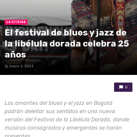
LA VITRINA
El festival de blues y jazz de
la libélula dorada celebra 25
años
mayo 3, 2023
0
Los amantes del blues y el jazz en Bogotá
podrán deleitar sus sentidos en una nueva
versión del Festival de la Libélula Dorada, donde
músicos consagrados y emergentes se harán
presentes.