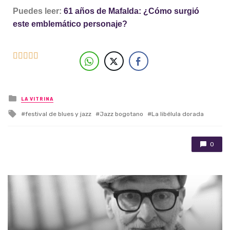
Puedes leer:
61 años de Mafalda: ¿Cómo surgió
este emblemático personaje?





Posted in
LA VITRINA
Tagged with
festival de blues y jazz
Jazz bogotano
La libélula dorada
0