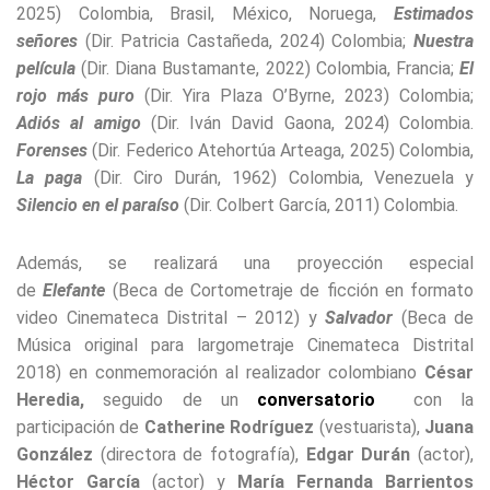
2025) Colombia, Brasil, México, Noruega,
Estimados
señores
(Dir. Patricia Castañeda, 2024) Colombia;
Nuestra
película
(Dir. Diana Bustamante, 2022) Colombia, Francia;
El
rojo más puro
(Dir. Yira Plaza O’Byrne, 2023) Colombia;
Adiós al amigo
(Dir. Iván David Gaona, 2024) Colombia.
Forenses
(Dir. Federico Atehortúa Arteaga, 2025) Colombia,
La paga
(Dir. Ciro Durán, 1962) Colombia, Venezuela y
Silencio en el paraíso
(Dir. Colbert García, 2011) Colombia.
Además, se realizará una proyección especial
de
Elefante
(Beca de Cortometraje de ficción en formato
video Cinemateca Distrital – 2012) y
Salvador
(Beca de
Música original para largometraje Cinemateca Distrital
2018) en conmemoración al realizador colombiano
César
Heredia,
seguido de un
conversatorio
con la
participación de
Catherine Rodríguez
(vestuarista),
Juana
González
(directora de fotografía),
Edgar Durán
(actor),
Héctor García
(actor) y
María Fernanda Barrientos