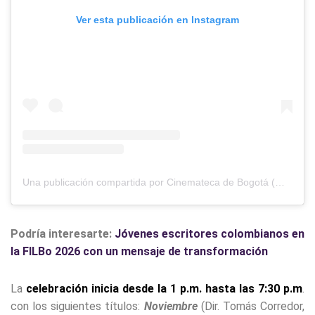
Tendencias
Ver esta publicación en Instagram
Voces y Opinión
X
Una publicación compartida por Cinemateca de Bogotá (@cinematecabta)
Podría interesarte:
Jóvenes escritores colombianos en
la FILBo 2026 con un mensaje de transformación
La
c
e
lebración inicia desde la 1 p.m. hasta las 7:30 p.m
.
con los siguientes títulos:
Noviembre
(Dir. Tomás Corredor,