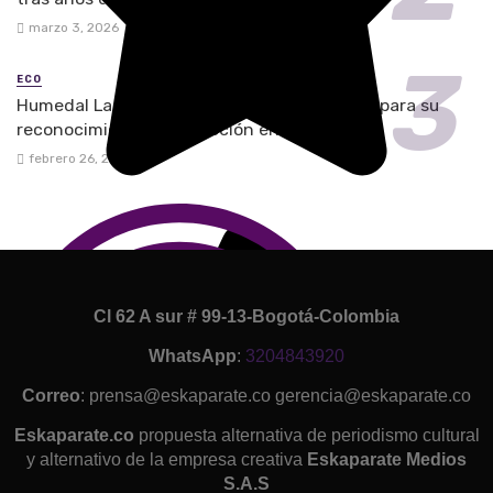
marzo 3, 2026
ECO
Humedal La Chucuita logra respaldo judicial para su
reconocimiento y protección en Soacha
febrero 26, 2026
Cl 62 A sur # 99-13-Bogotá-Colombia
WhatsApp
:
3204843920
Correo
: prensa@eskaparate.co gerencia@eskaparate.co
Eskaparate.co
propuesta alternativa de periodismo cultural
y alternativo de la empresa creativa
Eskaparate Medios
S.A.S