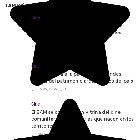
TAMBIÉN TE PUEDE INTERESAR
Cine
Todo está listo para el 13.º Festival
Internacional de Cine por los Derechos
Humanos 2026
3 días
0
Cine
El ICANH lleva a la pantalla los grandes
relatos del patrimonio arqueológico del país
julio 29, 2026
0
Cine
El BAM se convierte en vitrina del cine
comunitario y las historias que nacen en los
territorios
junio 25, 2026
0