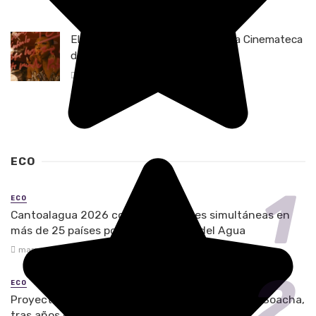
junio 25, 2026
El Ciclo Rosa celebra 25 años en la Cinemateca
de Bogotá
junio 12, 2026
ECO
ECO
Cantoalagua 2026 convoca acciones simultáneas en
más de 25 países por el Día Mundial del Agua
marzo 20, 2026
ECO
Proyecto de estabilización avanza en el Cagua, Soacha,
tras años de minería informal