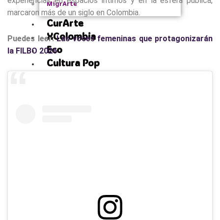
experiencias en espacios íntimos y en la esfera pública,
MigrArte
marcaron más de un siglo en Colombia.
CurArte
XColombia
Puedes leer:
Las voces femeninas que protagonizarán
Eco
la FILBO 2026
Cultura Pop