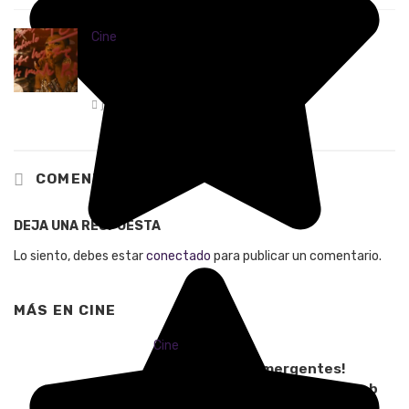
Cine
El Ciclo Rosa celebra 25 años en la
Cinemateca de Bogotá
junio 12, 2026
0
COMENTARIOS
DEJA UNA RESPUESTA
Lo siento, debes estar
conectado
para publicar un comentario.
MÁS EN
CINE
Cine
¡Productores emergentes!
Abierta la convocatoria del Lab
Macondo 2026