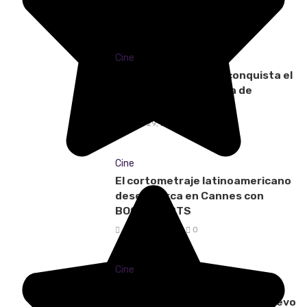
junio 5, 2026
0
Cine
La selva colombiana conquista el
Emmy con una historia de
resistencia y memoria
mayo 29, 2026
0
Cine
El cortometraje latinoamericano
desembarca en Cannes con
BOGOSHORTS
mayo 20, 2026
0
Cine
Fito Páez lanza el cortometraje
“Todos los Fitos” y estrena nuevo