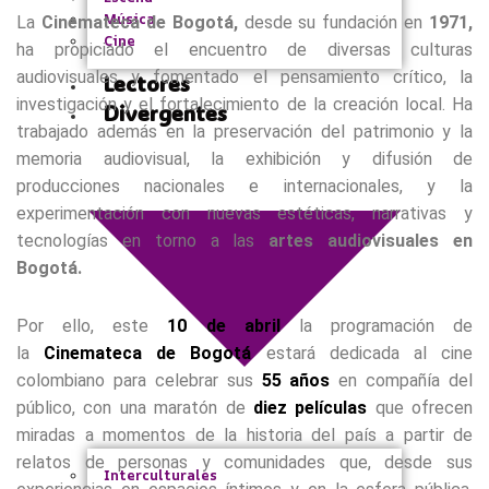
Música
La
Cinemateca de Bogotá,
desde su fundación en
1971,
Cine
ha propiciado el encuentro de diversas culturas
audiovisuales y fomentado el pensamiento crítico, la
Lectores
investigación y el fortalecimiento de la creación local. Ha
Divergentes
trabajado además en la preservación del patrimonio y la
memoria audiovisual, la exhibición y difusión de
producciones nacionales e internacionales, y la
experimentación con nuevas estéticas, narrativas y
tecnologías en torno a las
artes audiovisuales en
Bogotá.
Por ello, este
10 de abril
la programación de
la
Cinemateca de Bogotá
estará dedicada al cine
colombiano para celebrar sus
55 años
en compañía del
público, con una maratón de
diez películas
que ofrecen
miradas a momentos de la historia del país a partir de
relatos de personas y comunidades que, desde sus
Interculturales