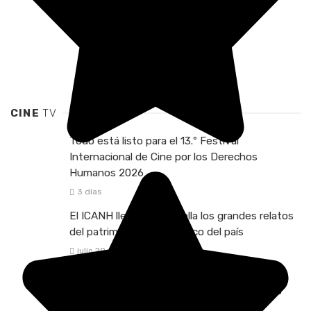
álbum
mayo 17, 2026
0
Ver todo Cine
CINE
TV
Todo está listo para el 13.º Festival
Internacional de Cine por los Derechos
Humanos 2026
3 días
El ICANH lleva a la pantalla los grandes relatos
del patrimonio arqueológico del país
julio 29, 2026
El BAM se convierte en vitrina del cine
comunitario y las historias que nacen en los
territorios