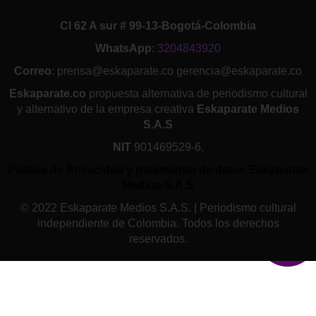
Cl 62 A sur # 99-13-Bogotá-Colombia
WhatsApp
:
3204843920
Correo
: prensa@eskaparate.co gerencia@eskaparate.co
Eskaparate.co
propuesta alternativa de periodismo cultural
y alternativo de la empresa creativa
Eskaparate Medios
S.A.S
NIT
901469529-6.
Política de Privacidad y tratamiento de datos Eskaparate
Medios S.A.S
© 2022 Eskaparate Medios S.A.S. | Periodismo cultural
independiente de Colombia. Todos los derechos
reservados.