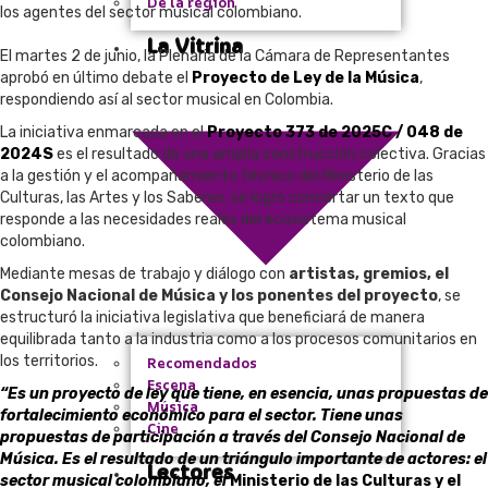
De la región
los agentes del sector musical colombiano.
La Vitrina
El martes 2 de junio, la Plenaria de la Cámara de Representantes
aprobó en último debate el
Proyecto de Ley de la Música
,
respondiendo así al sector musical en Colombia.
La iniciativa enmarcada en el
Proyecto 373 de 2025C / 048 de
2024S
es el resultado de una amplia construcción colectiva. Gracias
a la gestión y el acompañamiento técnico del Ministerio de las
Culturas, las Artes y los Saberes, se logró concertar un texto que
responde a las necesidades reales del ecosistema musical
colombiano.
Mediante mesas de trabajo y diálogo con
artistas, gremios, el
Consejo Nacional de Música y los ponentes del proyecto
, se
estructuró la iniciativa legislativa que beneficiará de manera
equilibrada tanto a la industria como a los procesos comunitarios en
los territorios.
Recomendados
Escena
“Es un proyecto de ley que tiene, en esencia, unas propuestas de
Música
fortalecimiento económico para el sector. Tiene unas
Cine
propuestas de
participación a través del Consejo Nacional de
Música. Es el resultado de un triángulo importante de actores: el
Lectores
sector musical colombiano, el
Ministerio de las Culturas y el