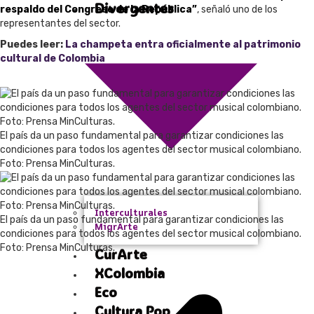
Divergentes
respaldo del Congreso de la República”
, señaló uno de los
representantes del sector.
Puedes leer:
La champeta entra oficialmente al patrimonio
cultural de Colombia
El país da un paso fundamental para garantizar condiciones las
condiciones para todos los agentes del sector musical colombiano.
Foto: Prensa MinCulturas.
Interculturales
El país da un paso fundamental para garantizar condiciones las
MigrArte
condiciones para todos los agentes del sector musical colombiano.
Foto: Prensa MinCulturas.
CurArte
XColombia
Eco
Cultura Pop