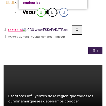





Tendencias
Voces y Opinión
Posted in
X
LA VITRINA
Tagged with
Arte y Cultura
Cundinamarca
Idecut
1
Escritores influyentes de la región que todos los
cundinamarqueses deberíamos conocer