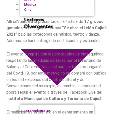
Música
Cine
Lectores
Allí se realizará la presentación artística de
17 grupos
Divergentes
ganadores
de la convocatoria
“Se abre el telón Cajicá
2021”
bajo las categorías de música, teatro y danza.
Además, se hará entrega de certificados y estímulos.
El evento cumplirá con los protocolos de bioseguridad
respetando las medidas dictadas por el Ministerio de
Salud y el Gobierno Nacional para evitar la propagación
del Covid-19, por este motivo no se contará con público
en las instalaciones del Centro Cultural y de
Convenciones del municipio, en cambio, la comunidad
podrá seguir el evento a través del Facebook Live del
Instituto Municipal de Cultura y Turismo de Cajicá.
Interculturales
El municipio es el primero en el departamento en