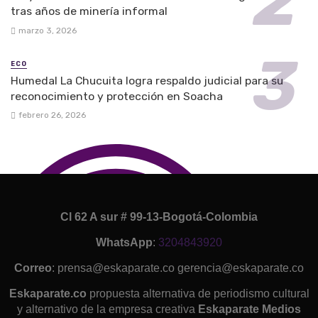
tras años de minería informal
marzo 3, 2026
ECO
Humedal La Chucuita logra respaldo judicial para su
reconocimiento y protección en Soacha
febrero 26, 2026
Cl 62 A sur # 99-13-Bogotá-Colombia
WhatsApp
:
3204843920
Correo
: prensa@eskaparate.co gerencia@eskaparate.co
Eskaparate.co
propuesta alternativa de periodismo cultural
y alternativo de la empresa creativa
Eskaparate Medios