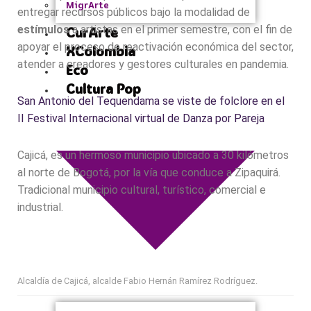
MigrArte
entregar recursos públicos bajo la modalidad de
estímulos
a artistas en el primer semestre, con el fin de
CurArte
apoyar el proceso de reactivación económica del sector,
XColombia
atender a creadores y gestores culturales en pandemia.
Eco
Cultura Pop
San Antonio del Tequendama se viste de folclore en el
II Festival Internacional virtual de Danza por Pareja
Cajicá, es un hermoso municipio ubicado a 30 kilómetros
al norte de Bogotá, por la vía que conduce a Zipaquirá.
Tradicional municipio cultural, turístico, comercial e
industrial.
Alcaldía de Cajicá, alcalde Fabio Hernán Ramírez Rodríguez.