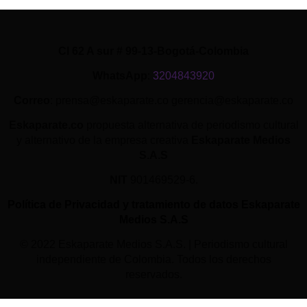
Cl 62 A sur # 99-13-Bogotá-Colombia
WhatsApp
:
3204843920
Correo
: prensa@eskaparate.co gerencia@eskaparate.co
Eskaparate.co
propuesta alternativa de periodismo cultural
y alternativo de la empresa creativa
Eskaparate Medios
S.A.S
NIT
901469529-6.
Política de Privacidad y tratamiento de datos Eskaparate
Medios S.A.S
© 2022 Eskaparate Medios S.A.S. | Periodismo cultural
independiente de Colombia. Todos los derechos
reservados.