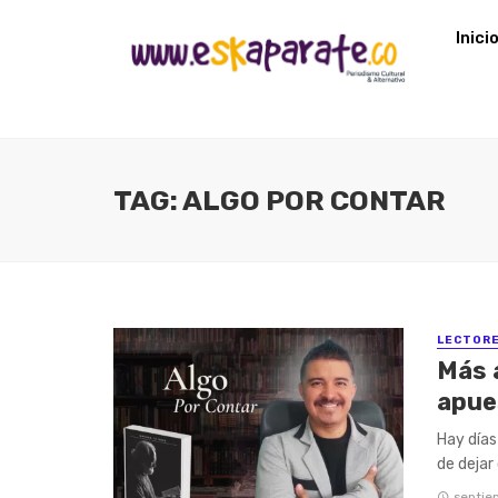
Inici
TAG: ALGO POR CONTAR
LECTOR
Más a
apue
Hay días
de dejar
septie