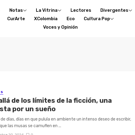
o
Notas
La Vitrina
Lectores
Divergentes
CurArte
XColombia
Eco
Cultura Pop
Voces y Opinión
ES
llá de los límites de la ficción, una
sta por un sueño
 de días, días en que pulula en ambiente un intenso deseo de escribir,
 que las musas se camuflen en ...
mbre 20, 2024
0