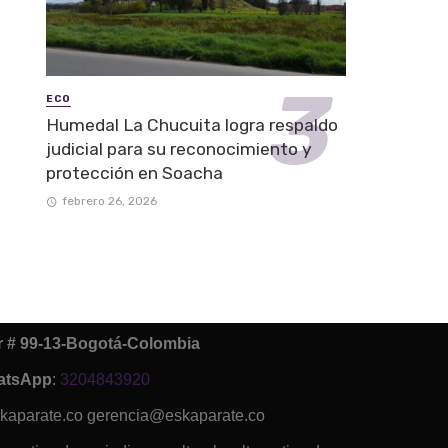
ECO
Humedal La Chucuita logra respaldo
judicial para su reconocimiento y
protección en Soacha
febrero 26, 2026
ur # 99-13-Bogotá-Colombia
atsApp
:
3204843920
kaparate.co gerencia@eskaparate.co