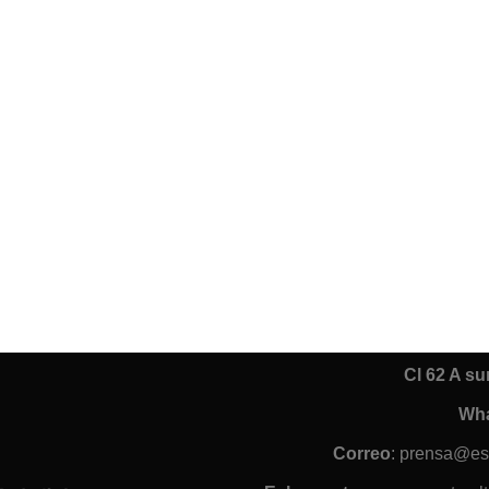
Cl 62 A s
Wh
Correo
: prensa@es