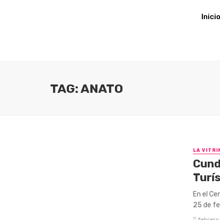
Inici
TAG: ANATO
LA VITRI
Cund
Turí
En el Ce
25 de fe
febrero