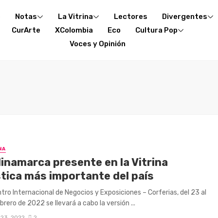
o
Notas
La Vitrina
Lectores
Divergentes
CurArte
XColombia
Eco
Cultura Pop
Voces y Opinión
NA
inamarca presente en la Vitrina
stica más importante del país
ntro Internacional de Negocios y Exposiciones – Corferias, del 23 al
brero de 2022 se llevará a cabo la versión ...
 23, 2022
2