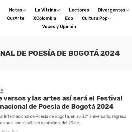
o
Notas
La Vitrina
Lectores
Divergentes
CurArte
XColombia
Eco
Cultura Pop
Voces y Opinión
ONAL DE POESÍA DE BOGOTÁ 2024
ES
 versos y las artes así será el Festival
rnacional de Poesía de Bogotá 2024
val Internacional de Poesía de Bogotá, en su 32º aniversario, regresa
a anual con el público capitalino, del 29 de ...
3, 2024
0