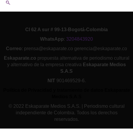
Cl 62 A sur # 99-13-Bogotá-Colombia
WhatsApp
:
3204843920
Correo
: prensa@eskaparate.co gerencia@eskaparate.co
Eskaparate.co
propuesta alternativa de periodismo cultural
y alternativo de la empresa creativa
Eskaparate Medios
S.A.S
NIT
901469529-6.
Política de Privacidad y tratamiento de datos Eskaparate
Medios S.A.S
© 2022 Eskaparate Medios S.A.S. | Periodismo cultural
independiente de Colombia. Todos los derechos
reservados.