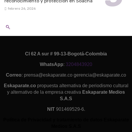
reconocimiento y protección en Soacha
febrero 26, 2026
Cl 62 A sur # 99-13-Bogotá-Colombia
WhatsApp
:
3204843920
Correo
: prensa@eskaparate.co gerencia@eskaparate.co
Eskaparate.co
propuesta alternativa de periodismo cultural
y alternativo de la empresa creativa
Eskaparate Medios
S.A.S
NIT
901469529-6.
Política de Privacidad y tratamiento de datos Eskaparate
Medios S.A.S