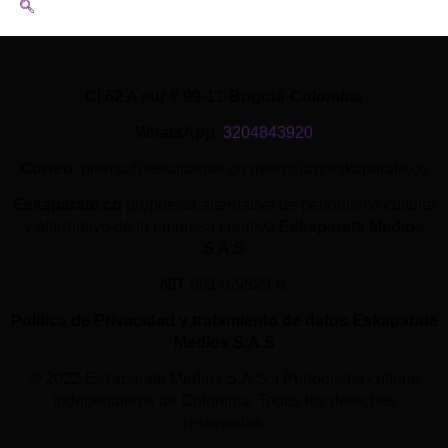
Cl 62 A sur # 99-13-Bogotá-Colombia
WhatsApp
:
3204843920
Correo
: prensa@eskaparate.co gerencia@eskaparate.co
Eskaparate.co
propuesta alternativa de periodismo cultural
y alternativo de la empresa creativa
Eskaparate Medios
S.A.S
NIT
901469529-6.
Política de Privacidad y tratamiento de datos Eskaparate
Medios S.A.S
© 2022 Eskaparate Medios S.A.S. | Periodismo cultural
independiente de Colombia. Todos los derechos
reservados.