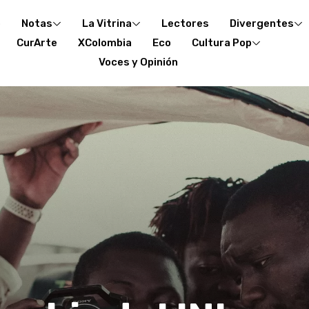
o
Notas
La Vitrina
Lectores
Divergentes
CurArte
XColombia
Eco
Cultura Pop
Voces y Opinión