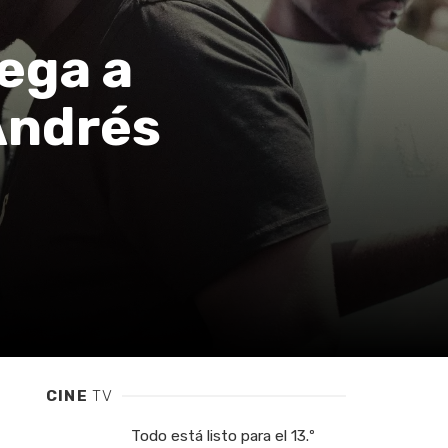
ega a
Andrés
CINE
TV
Todo está listo para el 13.º